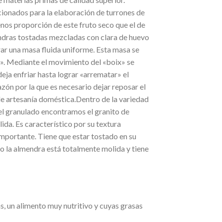
ionados para la elaboración de turrones de
menos proporción de este fruto seco que el de
endras tostadas mezcladas con clara de huevo
rar una masa fluida uniforme. Esta masa se
. Mediante el movimiento del «boix» se
ja enfriar hasta lograr «arrematar» el
azón por la que es necesario dejar reposar el
de artesanía doméstica.Dentro de la variedad
 el granulado encontramos el granito de
ida. Es característico por su textura
importante. Tiene que estar tostado en su
ino la almendra está totalmente molida y tiene
un alimento muy nutritivo y cuyas grasas