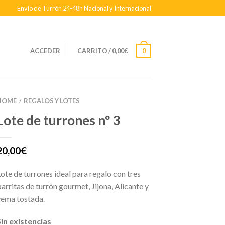
Envio de Turrón 24-48h Nacional y Internacional
ACCEDER
CARRITO
/
0,00
€
0
HOME
REGALOS Y LOTES
/
Lote de turrones nº 3
20,00
€
Lote de turrones ideal para regalo con tres
barritas de turrón gourmet, Jijona, Alicante y
yema tostada.
Sin existencias