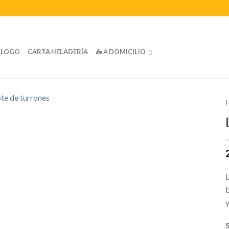
ÁLOGO
CARTA HELADERÍA
🛵 A DOMICILIO