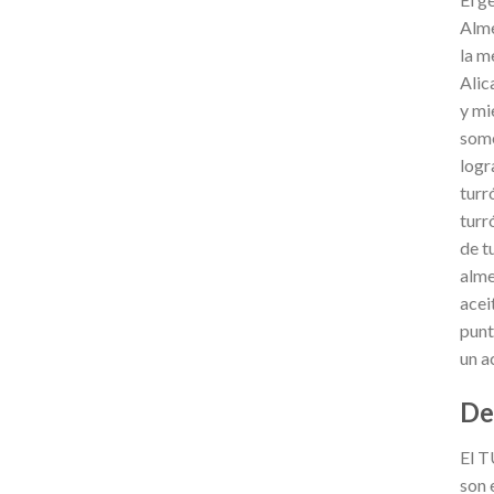
Alme
la m
Alic
y mi
some
logr
turr
turr
de t
alme
acei
punt
un a
De
El T
son 