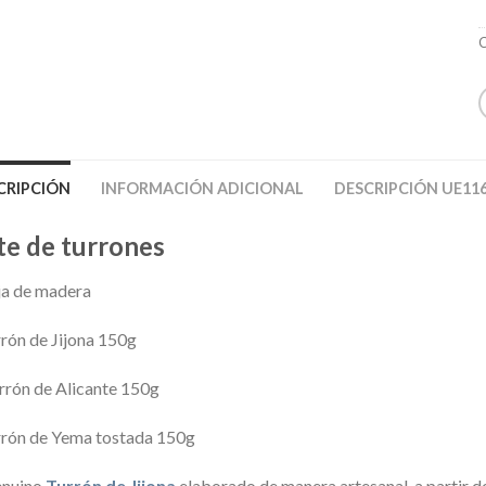
C
CRIPCIÓN
INFORMACIÓN ADICIONAL
DESCRIPCIÓN UE116
te de turrones
ja de madera
rrón de Jijona 150g
rrón de Alicante 150g
rrón de Yema tostada 150g
enuino
Turrón de Jijona
elaborado de manera artesanal a partir de