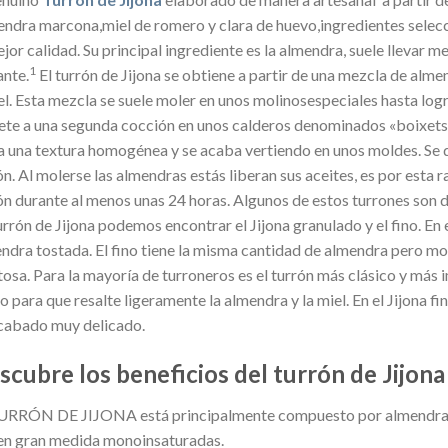
ndra marcona,miel de romero y clara de huevo,ingredientes selecc
ejor calidad. Su principal ingrediente es la almendra, suele llevar 
1
ante.
El turrón de Jijona se obtiene a partir de una mezcla de alm
el. Esta mezcla se suele moler en unos molinosespeciales hasta log
te a una segunda cocción en unos calderos denominados «boixets»
a una textura homogénea y se acaba vertiendo en unos moldes. Se de
ón. Al molerse las almendras estás liberan sus aceites, es por esta r
ón durante al menos unas 24 horas. Algunos de estos turrones son 
urrón de Jijona podemos encontrar el Jijona granulado y el fino. En
ndra tostada. El fino tiene la misma cantidad de almendra pero mol
tosa. Para la mayoría de turroneros es el turrón más clásico y más 
o para que resalte ligeramente la almendra y la miel. En el Jijona f
cabado muy delicado.
scubre los beneficios del turrón de Jijona
URRÓN DE JIJONA está principalmente compuesto por almendras, 
en gran medida monoinsaturadas.