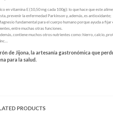
ico en vitamina E (10,50 mg cada 100g): lo que hace que este ali
ista, prevenir la enfermedad Parkinson y, además, es antioxidante;
agnesio fundamental para el cuerpo humano porque ayuda a fijar el 
ientes, entre muchas otras funciones.
demás, contiene muchos otros nutrientes como: hierro, calcio, prote
inc…
rón de Jijona, la artesanía gastronómica que perd
na para la salud.
LATED PRODUCTS