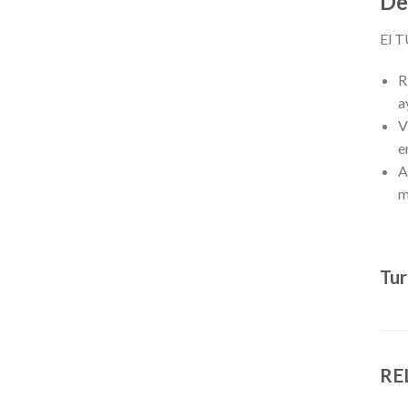
De
El T
R
a
V
e
A
m
Tur
RE
TURRONES
TURRONES