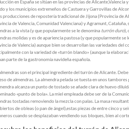
ucción en España se sitúan en las provincias de Alicante,Valencia y
do y los municipios extremeños de Castuera y Garrovillas de Alcon
as producciones de repostería tradicional de Jijona (Provincia de 
vincia de Valencia, Comunidad Valenciana) y Agramunt, Cataluña, s
ndras a la vista (y que popularmente se le denomina
turrón duro
),
ndras molidas y es de apariencia pastosa (y que popularmente se
vincia de Valencia) aunque bien se desarrollan las variedades del 
cipalmente con la variedad de «turrón blando» (aunque la elaborac
an parte de la gastronomía navideña española.
almendras son el principal ingrediente del turrón de Alicante. Deb
eso de almendras. La almendra pelada se tuesta en unos tambores
lmendra alcanza un punto de tostado se añade clara de huevo dilui
minado «punto de bola». La miel empleada debe ser de la Comunidad
ndras tostadas removiendo la mezcla con palas. La masa resultant
biertos de obleas (o pan de ángel),estas piezas de entre cinco y se
oneros cuando se desplazaban vendiendo sus bloques, bien al corte 