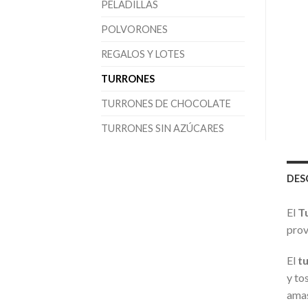
PELADILLAS
POLVORONES
REGALOS Y LOTES
TURRONES
TURRONES DE CHOCOLATE
TURRONES SIN AZÚCARES
DES
El
T
prov
El
t
y to
amas