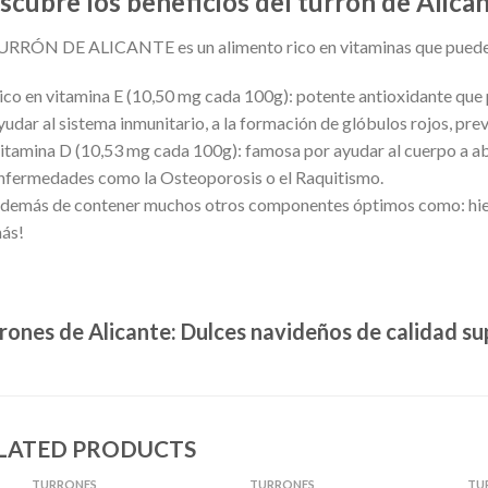
scubre los beneficios del turrón de Alica
URRÓN DE ALICANTE es un alimento rico en vitaminas que puede a
ico en vitamina E (10,50 mg cada 100g): potente antioxidante que 
yudar al sistema inmunitario, a la formación de glóbulos rojos, pr
itamina D (10,53 mg cada 100g): famosa por ayudar al cuerpo a ab
nfermedades como la Osteoporosis o el Raquitismo.
demás de contener muchos otros componentes óptimos como: hierro,
ás!
rones de Alicante: Dulces navideños de calidad sup
LATED PRODUCTS
TURRONES
TURRONES
TU