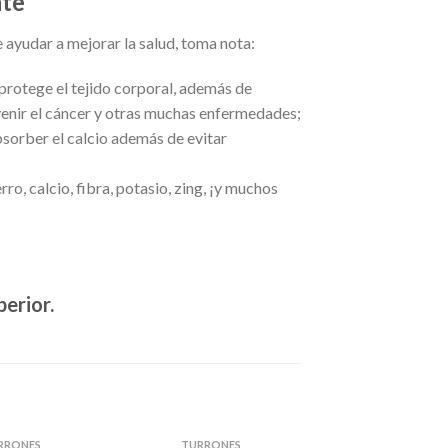
nte
yudar a mejorar la salud, toma nota:
protege el tejido corporal, además de
evenir el cáncer y otras muchas enfermedades;
sorber el calcio además de evitar
 calcio, fibra, potasio, zing, ¡y muchos
erior.
RRONES
TURRONES