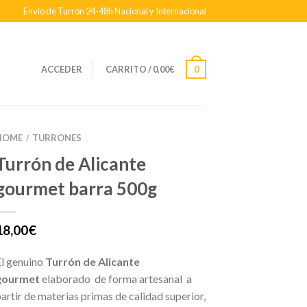
Envio de Turrón 24-48h Nacional y Internacional
ACCEDER
CARRITO
/
0,00
€
0
HOME
TURRONES
/
Turrón de Alicante
gourmet barra 500g
18,00
€
El genuino
Turrón de Alicante
gourmet
elaborado de forma artesanal a
partir de materias primas de calidad superior,