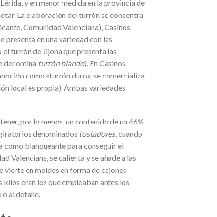
 Lérida, y en menor medida en la provincia de
étar. La elaboración del turrón se concentra
Alicante, Comunidad Valenciana), Casinos
e presenta en una variedad con las
 o el turrón de Jijona que presenta las
 le denomina
turrón blando
). En Casinos
conocido como «turrón duro», se comercializa
ión local es propia). Ambas variedades
e tener, por lo menos, un contenido de un 46%
 giratorios denominados
tostadores
, cuando
da como blanqueante para conseguir el
 Valenciana, se calienta y se añade a las
e vierte en moldes en forma de cajones
is kilos eran los que empleaban antes los
o al detalle.