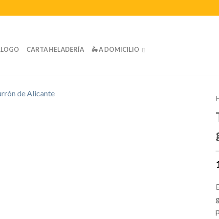
ÁLOGO
CARTA HELADERÍA
🛵 A DOMICILIO