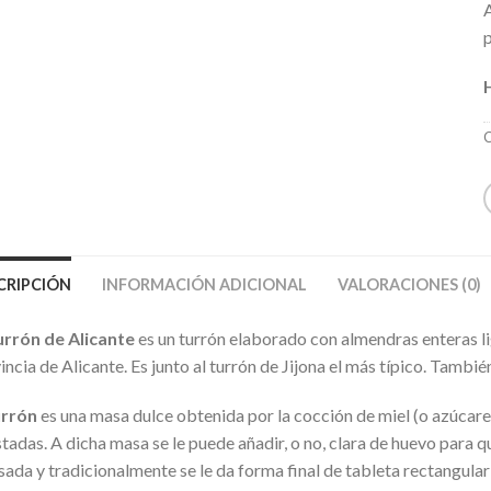
C
CRIPCIÓN
INFORMACIÓN ADICIONAL
VALORACIONES (0)
urrón de Alicante
es un turrón elaborado con almendras enteras lig
incia de Alicante. Es junto al turrón de Jijona el más típico. Tambi
urrón
es una masa dulce obtenida por la cocción de miel (o azúcare
stadas. A dicha masa se le puede añadir, o no, clara de huevo para
ada y tradicionalmente se le da forma final de tableta rectangular 