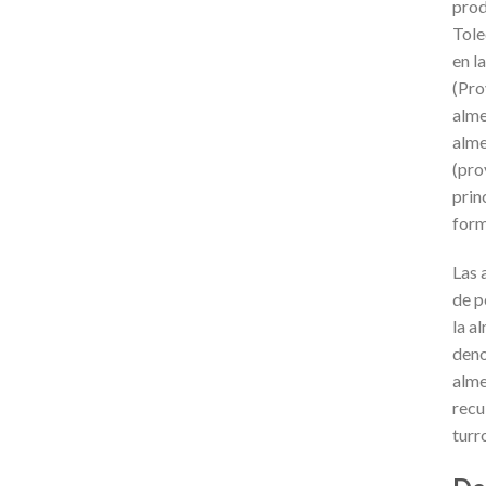
prod
Tole
en l
(Pro
alme
alme
(pro
prin
form
Las 
de p
la a
deno
alme
recu
turr